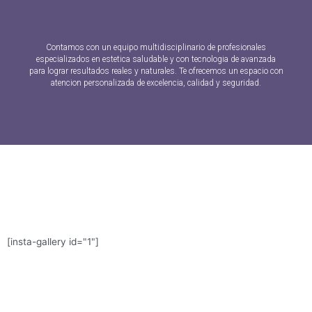
Contamos con un equipo multidisciplinario de profesionales
especializados en estetica saludable y con tecnologia de avanzada
para lograr resultados reales y naturales. Te ofrecemos un espacio con
atencion personalizada de excelencia, calidad y seguridad.
[insta-gallery id="1"]